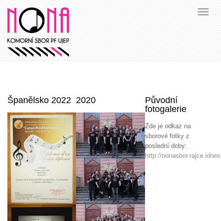
Španělsko 2022
2020
Původní
fotogalerie
Zde je odkaz na
sborové fotky z
poslední doby:
http://nonasbor.rajce.idnes